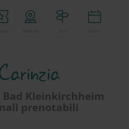
ienze
Webcam
Tour
Eventi
 Carinzia
 a Bad Kleinkirchheim
nali prenotabili