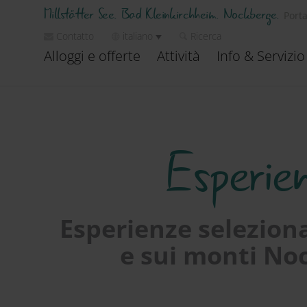
Millstätter See. Bad Kleinkirchheim. Nockberge.
Porta
Contatto
italiano
Ricerca
Alloggi e offerte
Attività
Info & Servizio
Esperien
Esperienze seleziona
e sui monti Noc