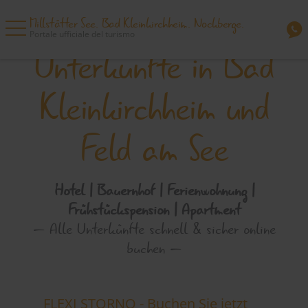
Millstätter See. Bad Kleinkirchheim. Nockberge.
Portale ufficiale del turismo
Unterkünfte in Bad
Unterkünfte
Kleinkirchheim und
JETZT anfragen!
Impressum
Feld am See
Hotel | Bauernhof | Ferienwohnung |
Frühstückspension | Apartment
— Alle Unterkünfte schnell & sicher online
buchen —
FLEXI STORNO - Buchen Sie jetzt