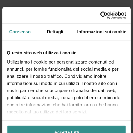
Die teilnehmenden Betriebe sind dementsprechend mit
dem grünen “FLEXI STORNO”-Button gekennzeichnet. Somit
steht Ihrer flexiblen Buchung für den perfekten Urlaub im
Erlebnisraum Bad Kleinkirchheim nichts mehr im Wege.
Consenso
Dettagli
Informazioni sui cookie
Questo sito web utilizza i cookie
Utilizziamo i cookie per personalizzare contenuti ed
annunci, per fornire funzionalità dei social media e per
analizzare il nostro traffico. Condividiamo inoltre
informazioni sul modo in cui utilizzi il nostro sito con i
nostri partner che si occupano di analisi dei dati web,
pubblicità e social media, i quali potrebbero combinarle
con altre informazioni che hai fornito loro o che hanno
raccolto dal tuo utilizzo dei loro servizi.
Accetta tutti