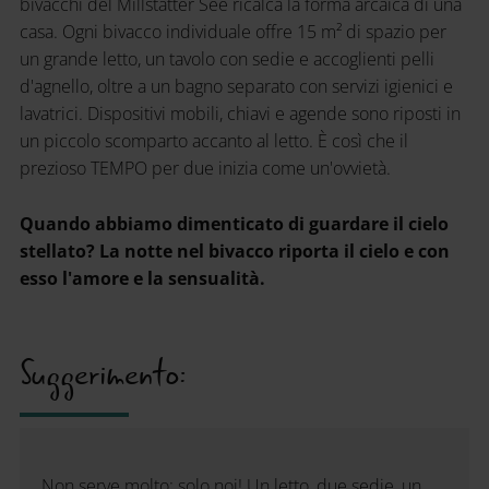
bivacchi del Millstätter See ricalca la forma arcaica di una
casa. Ogni bivacco individuale offre 15 m² di spazio per
un grande letto, un tavolo con sedie e accoglienti pelli
d'agnello, oltre a un bagno separato con servizi igienici e
lavatrici. Dispositivi mobili, chiavi e agende sono riposti in
un piccolo scomparto accanto al letto. È così che il
prezioso TEMPO per due inizia come un'ovvietà.
Quando abbiamo dimenticato di guardare il cielo
stellato? La notte nel bivacco riporta il cielo e con
esso l'amore e la sensualità.
Suggerimento:
Non serve molto: solo noi! Un letto, due sedie, un