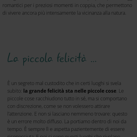
romantici per i preziosi momenti in coppia, che permettono
di vivere ancora più intensamente la vicinanza alla natura.
La piccola felicità …
È un segreto mal custodito che in certi luoghi si svela
subito:
la grande felicità sta nelle piccole cose
. Le
piccole cose racchiudono tutto in sé, ma si comportano
con discrezione, come se non volessero attirare
l’attenzione. E non si lasciano nemmeno trovare: questo
è un errore molto diffuso. La portiamo dentro di noi da
tempo. È sempre lì e aspetta pazientemente di essere
riconosciuta. E poi ci sono questi luoghi che rivelano