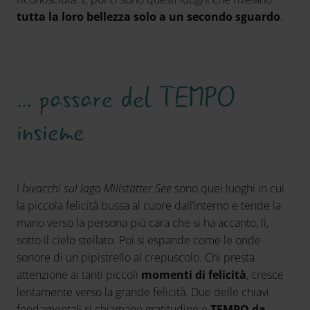
tutta la loro bellezza solo a un secondo sguardo
.
… passare del TEMPO
insieme
I
bivacchi sul lago Millstätter See
sono quei luoghi in cui
la piccola felicità bussa al cuore dall’interno e tende la
mano verso la persona più cara che si ha accanto, lì,
sotto il cielo stellato. Poi si espande come le onde
sonore di un pipistrello al crepuscolo. Chi presta
attenzione ai tanti piccoli
momenti di felicità
, cresce
lentamente verso la grande felicità. Due delle chiavi
fondamentali si chiamano gratitudine e
TEMPO da