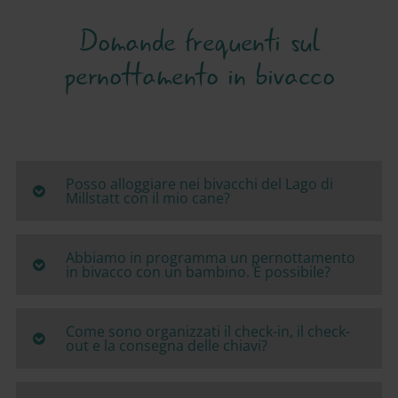
Domande frequenti sul
pernottamento in bivacco
Posso alloggiare nei bivacchi del Lago di
Millstatt con il mio cane?
Gli animali domestici sono i benvenuti al Bivacco
sorgente con un supplemento.
Abbiamo in programma un pernottamento
in bivacco con un bambino. È possibile?
I bivacchi sono ritiri per due persone. Il bivacco è
progettato per 2 persone. Non c'è spazio per un
Come sono organizzati il check-in, il check-
out e la consegna delle chiavi?
letto supplementare nel bivacco. Tuttavia, è possibile
che un bambino soggiorni nel bivacco come ospite
Il check-in e il check-out sono organizzati
pagante accompagnato da un adulto.