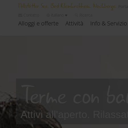
Millstätter See. Bad Kleinkirchheim. Nockberge.
Porta
Contatto
italiano
Ricerca
Alloggi e offerte
Attività
Info & Servizio
Terme con bam
Attivi all'aperto. Rilassa