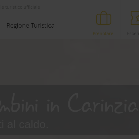
le turistico ufficiale
Regione Turistica
Prenotare
Esper
bini in Carinzia
ti al caldo.