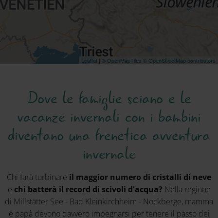
Leaflet
|
© OpenMapTiles
© OpenStreetMap contributors
Dove le famiglie sciano e le
vacanze invernali con i bambini
diventano una frenetica avventura
invernale
Chi farà turbinare
il maggior numero di cristalli di neve
e
chi batterà il record di scivoli d'acqua?
Nella regione
di Millstätter See - Bad Kleinkirchheim - Nockberge, mamma
e papà devono davvero impegnarsi per tenere il passo dei