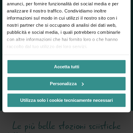
annunci, per fornire funzionalità dei social media e per
Hotel, appartamenti e fattorie a conduzione familiare vicino
analizzare il nostro traffico. Condividiamo inoltre
alle piste e alle terme. Con strutture per bambini, camere
informazioni sul modo in cui utilizzi il nostro sito con i
flessibili, cantina e possibilità di colazione. A seconda della
nostri partner che si occupano di analisi dei dati web,
struttura, sono disponibili agevolazioni come lo skipass
pubblicità e social media, i quali potrebbero combinarle
gratuito o il KIDS ON SKI.
con altre informazioni che hai fornito loro o che hanno
raccolto dal tuo utilizzo dei loro servizi.
Accetta tutti
Personalizza
Scoprire e prenotare alloggi per
famiglie
Utilizza solo i cookie tecnicamente necessari
Le più belle stazioni sciistiche