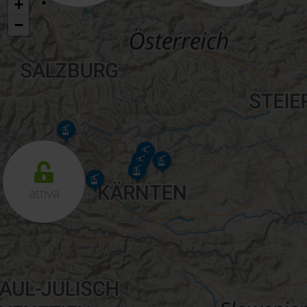
+
−
attiva