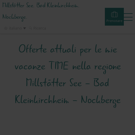
Millstätter See. Bad Kleinkirchheim.
Nockberge.
Prenotare
italiano
Ricerca
Offerte attuali per le mie
Prenotare
Experiences
Webcams
Tour
Eventi
vacanze TIME nella regione
Alloggi e offerte
Millstätter See - Bad
Attività
Kleinkirchheim - Nockberge
Info & Servizio
Regione Turistica