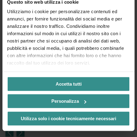
Questo sito web utilizza i cookie
Utilizziamo i cookie per personalizzare contenuti ed
annunci, per fornire funzionalità dei social media e per
analizzare il nostro traffico. Condividiamo inoltre
informazioni sul modo in cui utilizzi il nostro sito con i
nostri partner che si occupano di analisi dei dati web,
pubblicità e social media, i quali potrebbero combinarle
con altre informazioni che hai fornito loro o che hanno
raccolto dal tuo utilizzo dei loro servizi.
ZEITpass
L'app per le vacanze tra lago e montagna: scopri
Accetta tutti
nuove esperienze, approfitta dei vantaggi e
organizza la tua vacanza in tutta flessibilità.
Personalizza
ulteriori
informazioni
Utilizza solo i cookie tecnicamente necessari