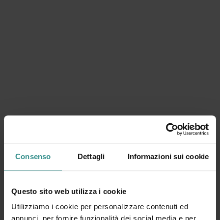
Consenso
Dettagli
Informazioni sui cookie
Cerchi altri momenti speciali?
Scopri poi altri concerti, feste, appuntamenti culturali,
Questo sito web utilizza i cookie
specialità gastronomiche ed eventi sportivi per il tuo tempo
Utilizziamo i cookie per personalizzare contenuti ed
tra lago e montagna.
annunci, per fornire funzionalità dei social media e per