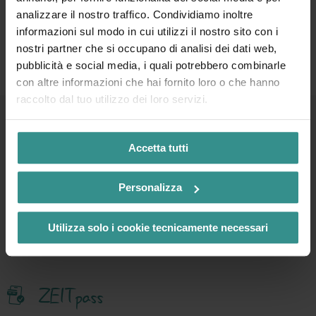
analizzare il nostro traffico. Condividiamo inoltre
Vedi gli eventi in primo
informazioni sul modo in cui utilizzi il nostro sito con i
nostri partner che si occupano di analisi dei dati web,
piano
pubblicità e social media, i quali potrebbero combinarle
con altre informazioni che hai fornito loro o che hanno
raccolto dal tuo utilizzo dei loro servizi.
Accetta tutti
Contatti e Servizi
Personalizza
Info-line
+43 4246 37444
Utilizza solo i cookie tecnicamente necessari
Mail
info@mbn-tourismus.at
ZEITpass