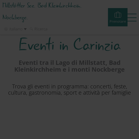
Millstätter See. Bad Kleinkirchheim.
Nockberge.
Prenotare
italiano
Ricerca
Eventi in Carinzia
Prenotare
Experiences
Webcams
Tour
Eventi
Eventi tra il Lago di Millstatt, Bad
Alloggi e offerte
Kleinkirchheim e i monti Nockberge
Trova gli eventi in programma: concerti, feste,
Attività
cultura, gastronomia, sport e attività per famiglie
Info & Servizio
Regione Turistica