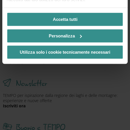
+43 4246 37444
Mail
info@mbn-tourismus.at
Accetta tutti
ZEITpass
Personalizza
Ispirazione, vantaggi ed esperienze selezionate: tutto in un unico
Utilizza solo i cookie tecnicamente necessari
pacchetto digitale nell'app ZEITpass
Scopri di più su ZEITpass
Newsletter
TEMPO per ispirazione dalla regione dei laghi e delle montagne:
esperienze e nuove offerte
Iscriviti ora
Buonio e TEMPO