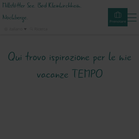
Millstätter See. Bad Kleinkirchheim.
Nockberge.
Prenotare
italiano
Ricerca
Prenotare
Experiences
Webcams
Tour
Eventi
Qui trovo ispirazione per le mie
Alloggi e offerte
vacanze TEMPO
Attività
Info & Servizio
Regione Turistica