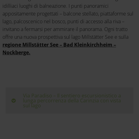
idilliaci luoghi di balneazione. I punti panoramici
appositamente progettati – balcone stellato, piattaforme sul
lago, palcoscenico nel bosco, punti di accesso alla riva –
invitano a fermarsi per ammirare il panorama. Ogni tratto
offre una nuova prospettiva sul lago Millstätter See e sulla
regione Millstätter See – Bad Kleinkirchheim –
Nockberge.
Via Paradiso – Il sentiero escursionistico a
lunga percorrenza della Carinzia con vista
sul lago
Partenza e arrivo
: Döbriach sul lago Millstätter See
↔ Alpengasthof Bergfried
Lunghezza e durata
: 55 km – 4 tappe giornaliere