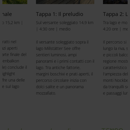
Nockmobil e navetta dalla stazione ferroviaria
Buono a sapersi
: la Via Paradiso è adatta anche per
inale
Tappa 1: Il preludio
Tappa 2: La
escursionisti con cani
aco 15,2 km |
Sul versante soleggiato 14,9 km
Tra lago e mon
| 4:30 ore | medio
4:20 ore | me
tratti nel
Il versante soleggiato sopra il
Il percorso si s
azi aperti
lago Millstätter See offre
lungo la riva, 
parte finale del
sentieri luminosi, ampi
e piccoli balco
rnenbalkon
panorami e i primi contatti con il
regione mostra 
lle) conclude il
lago. Tra antiche fattorie,
caratteristico 
highlight
margini boschivi e prati aperti, il
l'ampiezza del l
offre una delle
percorso circolare inizia con
monti Nockberg
ive sul lago
dolci salite e un panorama
da tranquilli s
mozzafiato.
e passaggi lumi