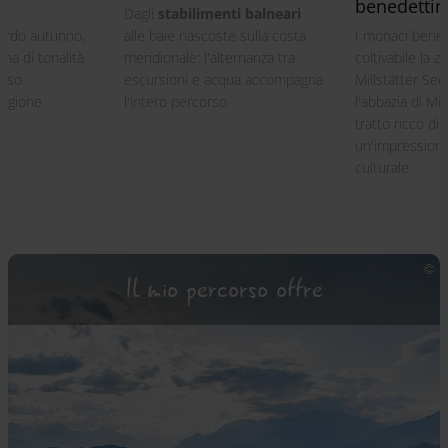
benedettin
Dagli
stabilimenti balneari
 tardo autunno,
alle baie nascoste sulla costa
I monaci bened
ma di tonalità
meridionale: l'alternanza tra
coltivabile la z
osso
escursioni e acqua accompagna
Millstätter See
tagione
l'intero percorso.
l'abbazia di Mil
tratto ricco di
un'impressiona
culturale.
Il mio percorso offre