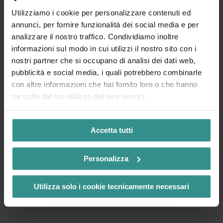
Utilizziamo i cookie per personalizzare contenuti ed
annunci, per fornire funzionalità dei social media e per
analizzare il nostro traffico. Condividiamo inoltre
informazioni sul modo in cui utilizzi il nostro sito con i
nostri partner che si occupano di analisi dei dati web,
pubblicità e social media, i quali potrebbero combinarle
con altre informazioni che hai fornito loro o che hanno
Come arrivare
raccolto dal tuo utilizzo dei loro servizi.
Accetta tutti
Lo sapevate?
Personalizza
Le informazioni più importanti sulla
Via Paradiso riassunte brevemente!
Utilizza solo i cookie tecnicamente necessari