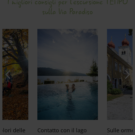
I migliori consigli per l'escursione TEMPO
sulla Via Paradiso
olori delle
Contatto con il lago
Sulle orme