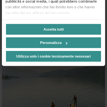
pubblicità e social media, i quali potrebbero combinarle
con altre informazioni che hai fornito loro o che hanno
raccolto dal tuo utilizzo dei loro servizi.
Accetta tutti
Giro in barca...
In movimento con e-boat, barca a
Personalizza
remi e stand-up paddle
Utilizza solo i cookie tecnicamente necessari